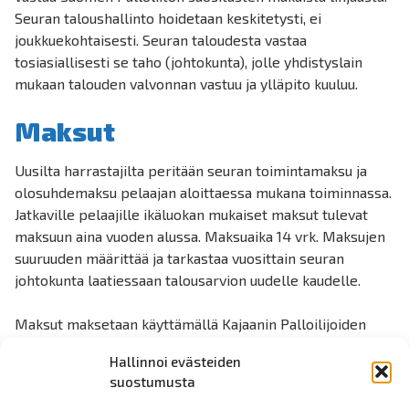
Seuran taloushallinto hoidetaan keskitetysti, ei
joukkuekohtaisesti. Seuran taloudesta vastaa
tosiasiallisesti se taho (johtokunta), jolle yhdistyslain
mukaan talouden valvonnan vastuu ja ylläpito kuuluu.
Maksut
Uusilta harrastajilta peritään seuran toimintamaksu ja
olosuhdemaksu pelaajan aloittaessa mukana toiminnassa.
Jatkaville pelaajille ikäluokan mukaiset maksut tulevat
maksuun aina vuoden alussa. Maksuaika 14 vrk. Maksujen
suuruuden määrittää ja tarkastaa vuosittain seuran
johtokunta laatiessaan talousarvion uudelle kaudelle.
Maksut maksetaan käyttämällä Kajaanin Palloilijoiden
KaPashopia (verkkokauppa), josta valitaan seuran
Hallinnoi evästeiden
ilmoittamat maksut ja oikea ikäluokka.
suostumusta
Maksunvälityspalveluna Paytrail. Maksunvälityspalvelu