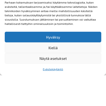
tarjoaa erilaisia maksuvaihtoehtoja esimerkiksi
Parhaan kokemuksen tarjoamiseksi käytämme teknologioita, kuten
osamaksuvaihtoehdon. Vaihtoehto valitaan maksutapaa
evästeitä, tallentaaksemme ja/tai käyttääksemme laitetietoja. Näiden
tekniikoiden hyväksyminen antaa meille mahdollisuuden käsitellä
valittaessa. KaPashop löytyy Kajaaninpallolijat.fi
tietoja, kuten selauskäyttäytymistä tai yksilöllisiä tunnuksia tällä
sivustolta.
sivustolla. Suostumuksen jättäminen tai peruuttaminen voi vaikuttaa
haitallisesti tiettyihin ominaisuuksiin ja toimintoihin.
Toiminta- ja olosuhdemaksut tulee maksaa, vaikka
lopettaisikin kauden kesken. Mahdolliset maksujen
Hyväksy
hyvitykset tarkastellaan tapauskohtaisesti,
lääkärintodistusta vastaan. Lääkärintodistus tulee
Kiellä
toimittaa kohtuullisessa ajassa (3 kk:n kuluessa)
lopettamisilmoituksesta. Todistuksesta tulee käydä ilmi,
Näytä asetukset
että sairaus estää liikunnan harrastamisen.
Evästekäytäntö
Pelimatkamaksut maksetaan kauden aikana erillisenä
maksuna (keväällä ja mahdollisesti myös syksyllä.)
Maksun suuruus määräytyy aluesarjakauden aikana
tehtävistä pelimatkoista, matkan pituudesta, maksavista
pelaajista sekä palveluntarjoajan hinnoittelusta.
Joukkueenjohtajat tekevät tarjouspyynnöt