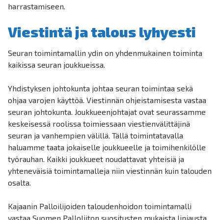
harrastamiseen.
Viestintä ja talous lyhyesti
Seuran toimintamallin ydin on yhdenmukainen toiminta
kaikissa seuran joukkueissa.
Yhdistyksen johtokunta johtaa seuran toimintaa sekä
ohjaa varojen käyttöä. Viestinnän ohjeistamisesta vastaa
seuran johtokunta. Joukkueenjohtajat ovat seurassamme
keskeisessä roolissa toimiessaan viestienvälittäjinä
seuran ja vanhempien välillä. Tällä toimintatavalla
haluamme taata jokaiselle joukkueelle ja toimihenkilölle
työrauhan. Kaikki joukkueet noudattavat yhteisiä ja
yhteneväisiä toimintamalleja niin viestinnän kuin talouden
osalta.
Kajaanin Palloilijoiden taloudenhoidon toimintamalli
vastaa Suomen Palloliiton suositusten mukaista linjausta.