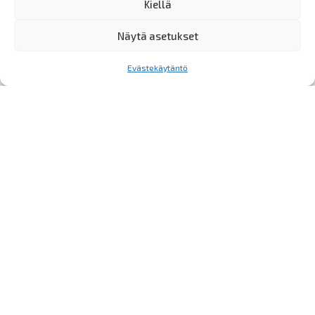
Kiellä
Näytä asetukset
Evästekäytäntö
Kajaanin Palloilijoiden
pääyhteistyökumppanit