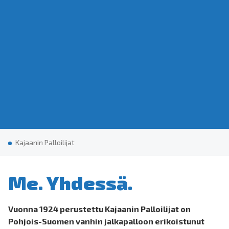
Ka­jaa­nin Pal­loi­li­jat
Me. Yhdessä.
Vuonna 1924 perustettu Kajaanin Palloilijat on
Pohjois-Suomen vanhin jalkapalloon erikoistunut