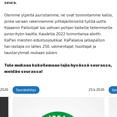
seura.
Olemme ylpeitä juuristamme, ne ovat toimintamme kallio,
jonka varaan rakennamme pitkäjänteisellä työllä uutta.
Kajaanin Palloilijat luo vahvan pohjan kaikelle tekemiselle
juniorityön kautta. Kaudella 2022 toimintansa aloitti
KaPan miesten edustusjoukkue. KaPalaisia jalkapallon
harrastajia on lähes 250, valmentajat, huoltajat ja
taustaryhmät mukaan lukien.
Tule mukaan kokeilemaan lajia hyvässä seurassa,
meidän seurassa!
1.2026
23.4.2026
Seurakehitys
Jun