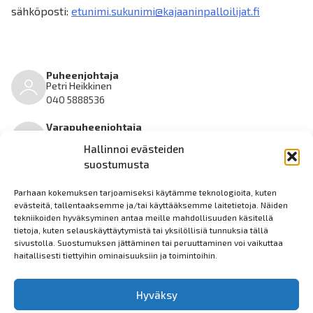
sähköposti:
etunimi.sukunimi@kajaaninpalloilijat.fi
Puheenjohtaja
Petri Heikkinen
040 5888536
Varapuheenjohtaja
Mika Kela
Hallinnoi evästeiden
suostumusta
Johtokunnan jäsen
Mari Schroderus
Parhaan kokemuksen tarjoamiseksi käytämme teknologioita, kuten
evästeitä, tallentaaksemme ja/tai käyttääksemme laitetietoja. Näiden
tekniikoiden hyväksyminen antaa meille mahdollisuuden käsitellä
Johtokunnan jäsen
tietoja, kuten selauskäyttäytymistä tai yksilöllisiä tunnuksia tällä
Olli Karppinen
sivustolla. Suostumuksen jättäminen tai peruuttaminen voi vaikuttaa
haitallisesti tiettyihin ominaisuuksiin ja toimintoihin.
Johtokunnan jäsen
Tommi Huttunen
Hyväksy