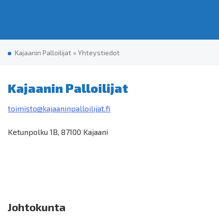
Kajaanin Palloilijat
»
Yh­teys­tie­dot
Kajaanin Palloilijat
toimisto@kajaaninpalloilijat.fi
Ketunpolku 1B, 87100 Kajaani
Johtokunta