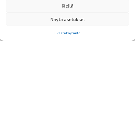
Kiellä
Näytä asetukset
Evästekäytäntö
Urheilutoiminta ja seurakehitys
Seurakouluttaja
Olli Vatanen
Pelaajakehitysvastaava
Kari-Pekka Moilanen