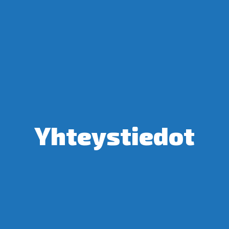
Yh­teys­tie­dot