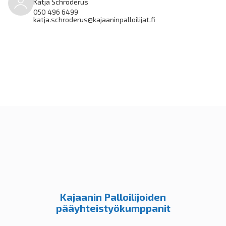
Katja Schroderus
050 496 6499
katja.schroderus@kajaaninpalloilijat.fi
Kajaanin Palloilijoiden
pääyhteistyökumppanit