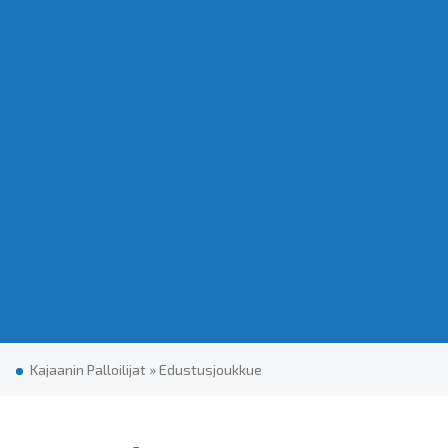
Kajaanin Palloilijat
»
Edus­tus­jouk­kue