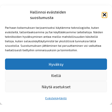
Harjoitukset kesäkaudella 2026
Hallinnoi evästeiden
suostumusta
Valmentaja
Mika Kela
Parhaan kokemuksen tarjoamiseksi käytämme teknologioita, kuten
evästeitä, tallentaaksemme ja/tai käyttääksemme laitetietoja. Näiden
Valmentaja
tekniikoiden hyväksyminen antaa meille mahdollisuuden käsitellä
Olli Karppinen
tietoja, kuten selauskäyttäytymistä tai yksilöllisiä tunnuksia tällä
sivustolla. Suostumuksen jättäminen tai peruuttaminen voi vaikuttaa
haitallisesti tiettyihin ominaisuuksiin ja toimintoihin.
Joukkueenjohtaja
Iida Polvinen
iidalyytinen@gmail.com
Hyväksy
Keskiviikko
Kiellä
Vimpelin päänurmi
17:15-18:00
Näytä asetukset
Liity mukaan!
Evästekäytäntö