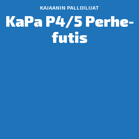
KAJAANIN PALLOILIJAT
Ka­Pa P4/5 Per­he­
fu­tis