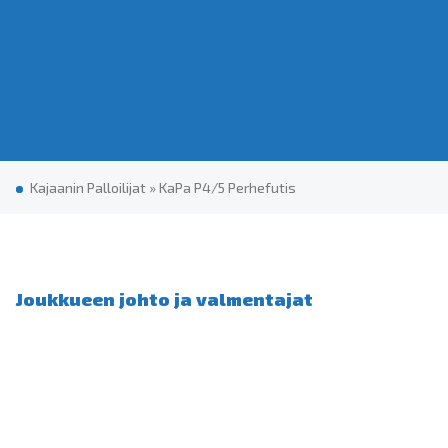
Kajaanin Palloilijat
»
Ka­Pa P4/5 Per­he­fu­tis
Joukkueen johto ja valmentajat