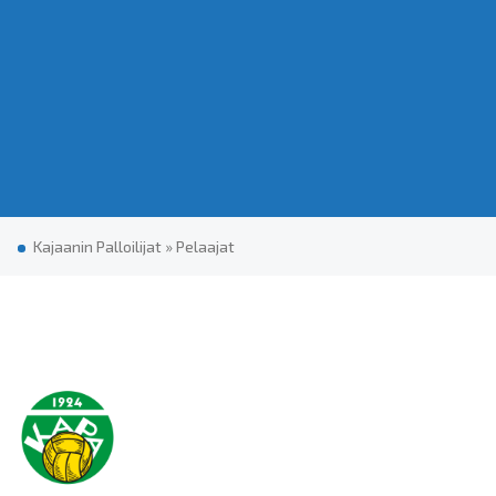
Kajaanin Palloilijat
»
Pe­laa­jat