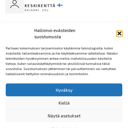
KESKIKENTTÄ
KAJAANI, 20v
27
Taavi Kiiski
Hallinnoi evästeiden
KESKIKENTTÄ
suostumusta
KAJAANI, 18v
Parhaan kokemuksen tarjoamiseksi käytämme teknologioita, kuten
evästeitä, tallentaaksemme ja/tai käyttääksemme laitetietoja. Näiden
76
Jere Huotari
tekniikoiden hyväksyminen antaa meille mahdollisuuden käsitellä
tietoja, kuten selauskäyttäytymistä tai yksilöllisiä tunnuksia tällä
KESKIKENTTÄ
sivustolla. Suostumuksen jättäminen tai peruuttaminen voi vaikuttaa
KAJAANI, 21v
haitallisesti tiettyihin ominaisuuksiin ja toimintoihin.
18
Leevi Lukkari
Hyväksy
KESKIKENTTÄ
KAJAANI, 19v
Kiellä
8
Aitor Carrio Valles
Näytä asetukset
KESKIKENTTÄ