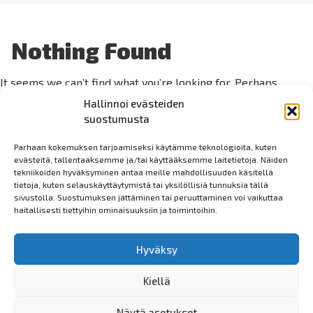
Nothing Found
It seems we can’t find what you’re looking for. Perhaps
searching can help.
Hallinnoi evästeiden
suostumusta
Haku:
Parhaan kokemuksen tarjoamiseksi käytämme teknologioita, kuten
evästeitä, tallentaaksemme ja/tai käyttääksemme laitetietoja. Näiden
tekniikoiden hyväksyminen antaa meille mahdollisuuden käsitellä
tietoja, kuten selauskäyttäytymistä tai yksilöllisiä tunnuksia tällä
sivustolla. Suostumuksen jättäminen tai peruuttaminen voi vaikuttaa
haitallisesti tiettyihin ominaisuuksiin ja toimintoihin.
Hyväksy
Kiellä
Näytä asetukset