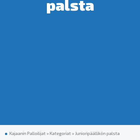
pals­ta
Kajaanin Palloilijat
»
Ka­te­go­riat
»
Ju­nio­ri­pääl­li­kön pals­ta